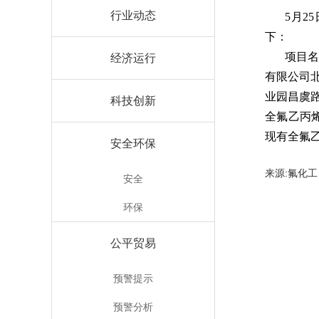
行业动态
5月2
下：
项目名
经济运行
有限公司北
业园昌虞
科技创新
全氟乙丙烯
现有全氟乙
安全环保
来源:氟
安全
环保
公平贸易
预警提示
预警分析