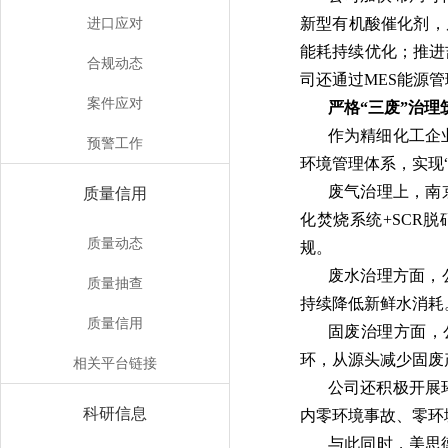
进口应对
新型有机酸催化剂，
能耗持续优化；推进吉
合规动态
司还通过MES能源
案件应对
严格“三废”治理
作为精细化工企
预警工作
环境管理体系，实现“
废气治理上，南
质量信用
化焚烧系统+SCR脱
质量动态
规。
废水治理方面，
质量抽查
持续降低新鲜水消耗
质量信用
固废治理方面，
环，从源头减少固废
相关平台链接
公司还积极开展
科研信息
内零环境事故、零环
与此同时，美思