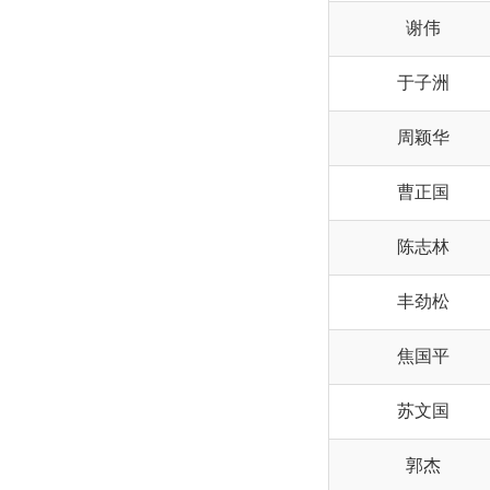
谢伟
于子洲
周颖华
曹正国
陈志林
丰劲松
焦国平
苏文国
郭杰