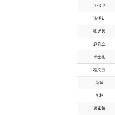
江保卫
谈明初
张远领
赵赞立
卓士彬
程文波
黄斌
李林
唐素荣