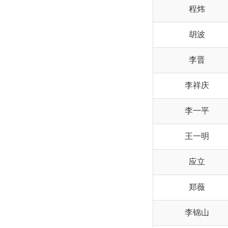
程炜
胡波
李晋
李祥庆
李一平
王一明
应立
郑薇
李锦山