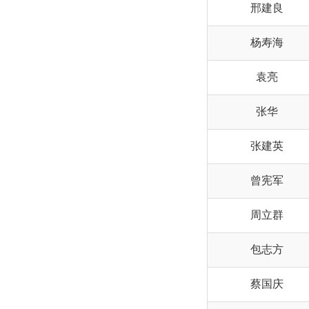
邢建良
杨寿海
袁亮
张华
张建英
曾宪军
周立群
包志方
蔡国庆