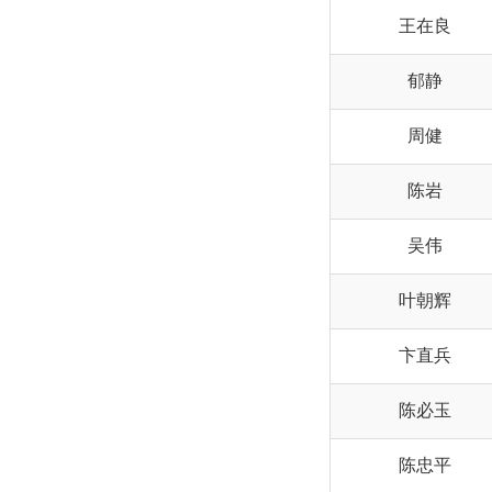
王在良
郁静
周健
陈岩
吴伟
叶朝辉
卞直兵
陈必玉
陈忠平