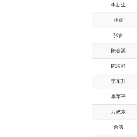
李新生
薛震
张雷
陈春源
陈海群
李东升
李军平
万屹东
余洁