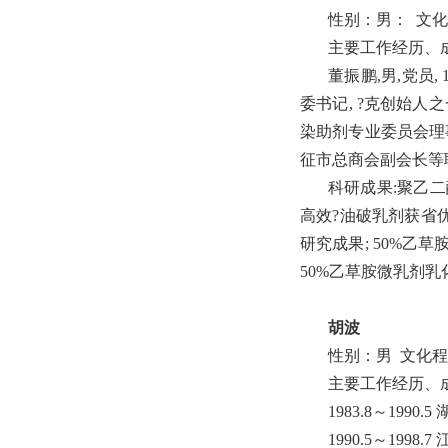
性别：男： 文
主要工作经历、
董振鹏,男,党员
委书记, ?克创始人
染助剂专业委员会理事
征市总商会副会长等
科研成果:聚乙二醇
高效?油破乳剂获省优
研究成果; 50%乙草
50%乙草胺微乳剂
胡波
性别：男 文化
主要工作经历、
1983.8～199
1990.5～19