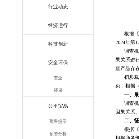
行业动态
经济运行
根据《
2024年
科技创新
调查
果关系进
安全环保
查产品存
初步
安全
束，根据
环保
一、最
调查
公平贸易
因果关系
二、征
预警提示
根据
预警分析
根据商务部