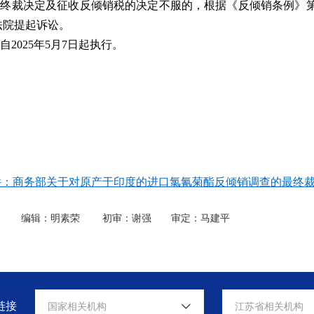
案终裁决定及征收反倾销税的决定不服的，根据《反倾销条例》
法院提起诉讼。
自2025年5月7日起执行。
商务
2025年5
：商务部关于对原产于印度的进口氯氰菊酯反倾销调查的最终裁定.
务部 编辑：明素荣 初审：谢强 审定：马建平
链接
国家相关机构
江苏省相关机构