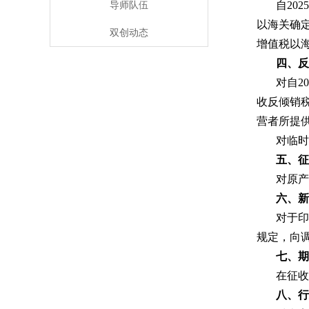
导师队伍
自20
以海关确
双创动态
增值税以
四、反
对自2
收反倾销
营者所提
对临时
五、征
对原产
六、新
对于
规定，向
七、期
在征收
八、行