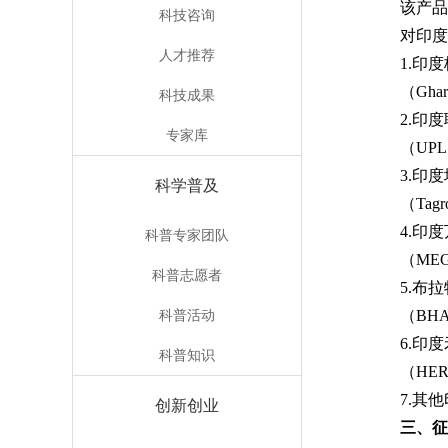
该产品
科技咨询
对印度
人才推荐
1.印
（Ghard
科技成果
2.印
专家库
（UPL 
3.印
科学普及
（Tagro
4.印
科普专家团队
（MEG
科普志愿者
5.布
科普活动
（BHA
6.印
科普知识
（HER
7.
创新创业
三、征