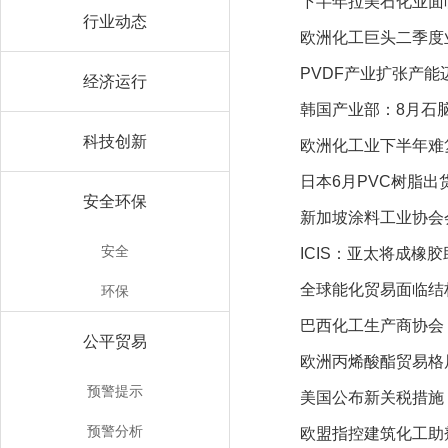
下半年拉美石化业面
行业动态
欧洲化工巨头二季度
PVDF产业扩张产能
经济运行
韩国产业部：8月石
科技创新
欧洲化工业下半年难
日本6月PVC树脂出
安全环保
新加坡涂料工业协会
安全
ICIS：亚太将成橡
全球能化贸易面临结
环保
巴西化工生产商协会
公平贸易
欧洲丙烯酸酯贸易格
预警提示
美国公布新关税措施 
预警分析
欧盟指控建筑化工助