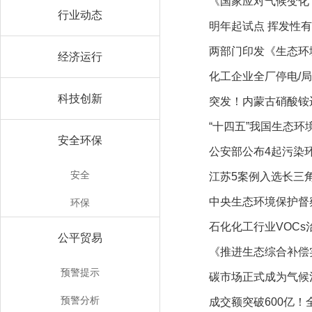
《国家应对气候变化
行业动态
明年起试点 挥发性
两部门印发《生态环
经济运行
化工企业全厂停电/
科技创新
突发！内蒙古硝酸铵
“十四五”我国生态环
安全环保
公安部公布4起污染
安全
江苏5案例入选长三
中央生态环境保护督
环保
石化化工行业VOCs
公平贸易
《推进生态综合补偿
预警提示
碳市场正式成为气候
预警分析
成交额突破600亿