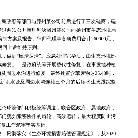
人民政府等部门与滕州某公司前后进行了三次磋商，磋
经过两次公开审理判决滕州某公司向扬州市生态环境局
编制方案及报告、律师代理等各项费用合计260000元，
院驳回上诉维持原判。
，做到“应清尽清”。应急处理完毕后，由生态环境部
续修复。二是政府统筹开展替代性修复，在事发地种植
周边水沟进行修复，最终处置含苯废物达25.48吨，
新坝水塘及周边水沟连续三个月的后续水生态跟踪监
生态环境部门积极统筹调度，联合区政府、属地政府，
部门犹如紧密协作的齿轮，高效运转，最大程度防止污
修复工作筑牢坚实基础。
，贯彻落实《生态环境损害赔偿管理规定》，从2020