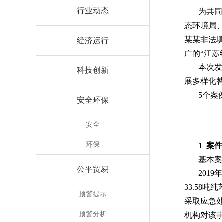
行业动态
为共
态环境局
某某非法
经济运行
广的“江苏
本次
科技创新
展多样化
5个案
安全环保
安全
环保
1
案件
基本案
公平贸易
201
33.5
预警提示
采取应急
预警分析
机构对该