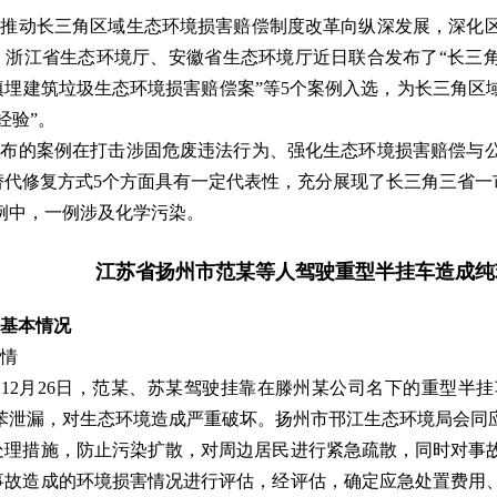
同推动长三角区域生态环境损害赔偿制度改革向纵深发展，深化
、浙江省生态环境厅、安徽省生态环境厅近日联合发布了“长三角
填埋建筑垃圾生态环境损害赔偿案”等5个案例入选，为长三角区
经验”。
发布的案例在打击涉固危废违法行为、强化生态环境损害赔偿与
替代修复方式5个方面具有一定代表性，充分展现了长三角三省一
例中，一例涉及化学污染。
江苏省扬州市范某等人驾驶重型半挂车造成纯
基本情况
情
9年12月26日，范某、苏某驾驶挂靠在滕州某公司名下的重型
8吨纯苯泄漏，对生态环境造成严重破坏。扬州市邗江生态环境局会
处理措施，防止污染扩散，对周边居民进行紧急疏散，同时对事
事故造成的环境损害情况进行评估，经评估，确定应急处置费用