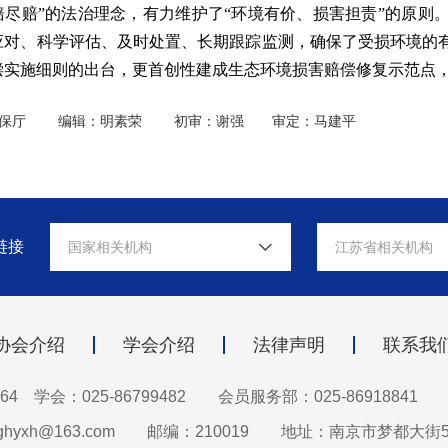
赔尽赔”的法治理念，有力维护了“环境有价、损害担责”的原则
应对、科学评估、及时处置、长期跟踪监测，确保了受损环境的
偿实施细则的出台，更首创性建成生态环境损害赔偿修复示范点
苏环保厅 编辑：明素荣 初审：谢强 审定：马建平
链接
国家相关机构
江苏省相关机构
协会介绍
学会介绍
法律声明
联系我
64 学会：025-86799482
会员服务部：025-86918841
hyxh@163.com
邮编：210019
地址：南京市梦都大街5