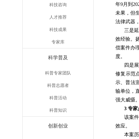
年9月到
科技咨询
未果，但
人才推荐
法律武器
科技成果
三是
效经验。
专家库
偿案件办
度。
科学普及
四是
科普专家团队
修复示范
示、普法宣
科普志愿者
输单位，
科普活动
强大威慑
3
专家
科普知识
该案
创新创业
效应。
本案历