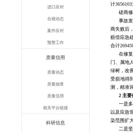
计365610
进口应对
磋商修
合规动态
事故
商失败后
案件应对
赔偿应急处
预警工作
合计269
在修复
质量信用
门、属地
绿树，改
质量动态
受损地得
质量抽查
测，精准
2
主要
质量信用
一是
相关平台链接
以及应急
染范围扩
科研信息
二是坚