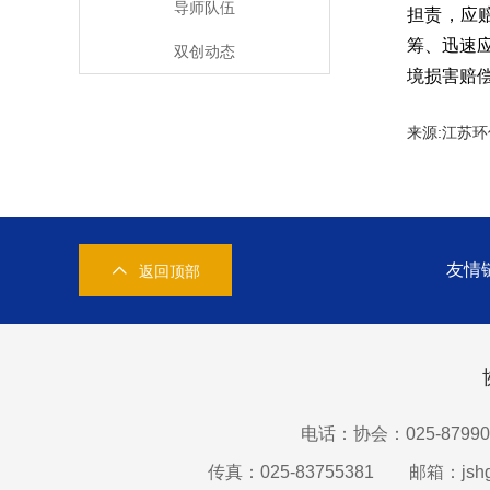
导师队伍
担责，应
筹、迅速
双创动态
境损害赔
来源:江
友情
返回顶部
电话：协会：025-87990
传真：025-83755381
邮箱：jshg