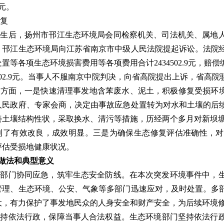
3元。
复
发生后，扬州市邗江生态环境局会同检察机关、司法机关、属地
，邗江生态环境局向江苏省南京市中级人民法院提起诉讼。法院
置等各项生态环境损害费用等各项费用合计2434502.9元，赔偿
4502.9元。当事人不服南京中院判决，向省高院提出上诉，省高
方面，一是快速清理事发地含苯废水、泥土，积极修复受损环境
人民政府、专家会商，决定由事故应急处置转为对水和土壤的后
善土壤结构性状，采取换水、清污等措施，历经两个多月对新坝塘及
到了有效改良，成效明显。三是为确保生态修复评估准确性，对
评估受损地健康状况。
做法和典型意义
多部门协同应急，筑牢生态安全防线。在本次突发环境事件中，
管理、生态环境、公安、气象等多部门迅速应对，及时处置。多
大，有力保护了事发地民众的人身安全和财产安全，为后续环境
持依法行政，保障当事人合法权益。生态环境部门坚持依法行政