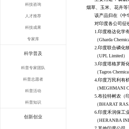
科技咨询
烟草、玉米、花卉等
该产品归在《中华
人才推荐
对印度各公司征
科技成果
1.印度格达化学
专家库
（Gharda Chemica
2.印度联合磷化物
科学普及
（UPL Limited）
3.印度塔格罗斯
科普专家团队
（Tagros Chemical
科普志愿者
4.印度万民利有机
（MEGHMANI O
科普活动
5.布拉特树农（
科普知识
（BHARAT RAS
6.印度禾润保工
创新创业
（HERANBA IND
7.其他印度