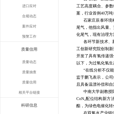
进口应对
工艺高度耦合、参数
案，行业首例40万
合规动态
石家庄辰泰环境
案件应对
尾气，他指出风量、
化尾气，现有治理方
预警工作
各环节新技术、
工创新研究院创制新
质量信用
开发了具有氢传递强
质量动态
以下，为过氧化氢生
“在线分析不仅
质量抽查
监于鹏飞表示，公司
质量信用
且具备温漂补偿和自
中南大学副教授
相关平台链接
CoN
₄
配位结构新方
科研信息
酯，为绿色电催化转
在双氧水产业链