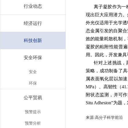
行业动态
离子凝胶作为一
现出巨大应用潜力。
外光仅适用于光学透
经济运行
态金属引发的自聚合
效的能量耗散机制，
科技创新
凝胶的粘附性能普遍
用。因此，开发兼具
安全环保
针对上述挑战，
策略，成功制备了具
安全
属表面氧化层以加速
环保
MPa）、高韧性（41
附状态监测，并可作为生物电极稳
公平贸易
Situ Adhesion”为题
预警提示
来源:高分子科学前
预警分析