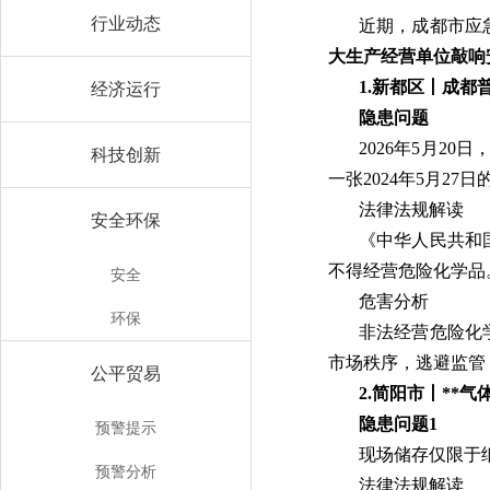
行业动态
近期，成都市应
大生产经营单位敲响
1.
新都区丨成都普
经济运行
隐患问题
2026年5月2
科技创新
一张2024年5月2
法律法规解读
安全环保
《中华人民共和
不得经营危险化学品
安全
危害分析
环保
非法经营危险化
市场秩序，逃避监管
公平贸易
2.
简阳市丨**气
隐患问题1
预警提示
现场储存仅限于
预警分析
法律法规解读