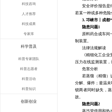
科技咨询
安全评价报告是
若某一种或多种危险
人才推荐
3.
邛崃市丨成都*
科技成果
隐患问题1
专家库
原料药合成车间
制装置。
科学普及
法律法规解读
《精细化工企业安全
科普专家团队
压力在线监测装置，
科普志愿者
危害分析
若蒸馏（精馏）
科普活动
分解、爆炸；釜温未
科普知识
锁两者同时缺失，蒸
故。
创新创业
隐患问题2
蒸汽管停用和热