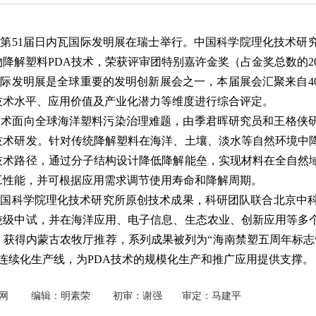
第51届日内瓦国际发明展在瑞士举行。中国科学院理化技术研
降解塑料PDA技术，荣获评审团特别嘉许金奖（占金奖总数的20
际发明展是全球重要的发明创新展会之一，本届展会汇聚来自40
技术水平、应用价值及产业化潜力等维度进行综合评定。
技术面向全球海洋塑料污染治理难题，由季君晖研究员和王格侠
技术研发。针对传统降解塑料在海洋、土壤、淡水等自然环境中
技术路径，通过分子结构设计降低降解能垒，实现材料在全自然
工性能，并可根据应用需求调节使用寿命和降解周期。
国科学院理化技术研究所原创技术成果，科研团队联合北京中科
吨级中试，并在海洋应用、电子信息、生态农业、创新应用等多
，获得内蒙古农牧厅推荐，系列成果被列为“海南禁塑五周年标志
/年连续化生产线，为PDA技术的规模化生产和推广应用提供支撑。
化新网 编辑：明素荣 初审：谢强 审定：马建平