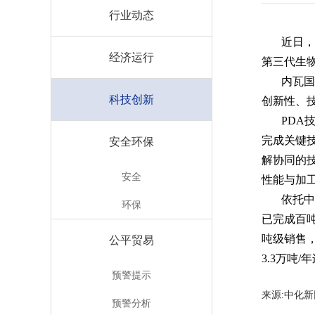
行业动态
近日，
经济运行
第三代生物
内瓦国
科技创新
创新性、
PDA
完成关键
安全环保
解协同的
安全
性能与加
依托中
环保
已完成百
吨级销售
公平贸易
3.3万吨
预警提示
来源:中
预警分析