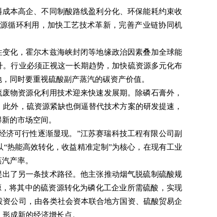
原料成本高企、不同制酸路线盈利分化、环保能耗约束收
源循环利用，加快工艺技术革新，完善产业链协同机
性变化，霍尔木兹海峡封闭等地缘政治因素叠加全球能
升。行业必须正视这一长期趋势，加快硫资源多元化布
地，同时要重视硫酸副产蒸汽的碳资产价值。
硫废物资源化利用技术迎来快速发展期。除磷石膏外，
。此外，硫资源紧缺也倒逼替代技术方案的研发提速，
得新的市场空间。
经济可行性逐渐显现。”江苏赛瑞科技工程有限公司副
“热能高效转化，收益精准定制”为核心，在现有工业
蒸汽产率。
提出了另一条技术路径。他主张推动烟气脱硫制硫酸规
源，将其中的硫资源转化为磷化工企业所需硫酸，实现
投资公司，由各类社会资本联合地方国资、硫酸贸易企
，形成新的经济增长点。