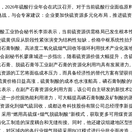
日，2026年硫酸行业年会在武汉召开。对于当前硫酸行业面临
挑战，与会专家建议：企业要加快硫资源多元化布局，推进硫资
硫酸工业协会秘书长李崇表示，当前硫资源供需格局已发生根本
使硫黄供应从阶段性紧张演变为结构性短缺，价格中枢系统性抬
磷石膏制酸、高浓度二氧化硫烟气回收等循环利用技术产业化落
协会副秘书长廖康城进一步指出，随着硫资源价值大幅提升，含
钛石膏、脱硫石膏等工业副产石膏的资源化利用均具有发展潜力
硫资源的工艺将面临成本压力，而具备经济性的替代方案有望获
硫黄价格日益高涨，硫黄制酸的成本也水涨船高，磷石膏制酸的
志表示，在副产石膏资源化利用方面，该公司自主研发的新技术以
上进一步挖掘热能利用潜力，可大幅提高磷石膏制酸及矿制酸的
废资源化到烟气硫回收，成都达奇科技股份有限公司总经理李新
，采用“燃用高硫煤+烟气脱硫制酸”新模式，获取更多可用煤资
与化工制造的深度耦合和无缝衔接。同时，他还建议组建地区型
立，对区域内的各行业烟气脱硫采用BOT模式进行分批全面改造