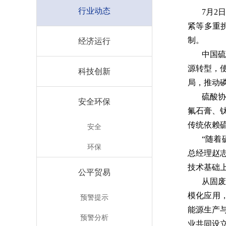
行业动态
7月2
紧等多重
制。
经济运行
中国
源转型，
科技创新
局，推动
硫酸
安全环保
氟石膏、
传统依赖
安全
“随着
环保
总经理赵
技术基础
公平贸易
从固
模化应用
预警提示
能源生产
预警分析
业共同设