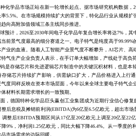
种化学品市场正站在新一轮增长起点。据市场研究机构数据，202
长率5.5%。在市场规模持续扩大的背景下，特化品行业从规模
能趋向高附加值领域三条主线同步推进。
球预计，2026至2030年间电子化学品年复合增长率将达7%
域当前景气度最高的细分赛道之一。电子特气是纯度高于99.99
体产业的血液。随着人工智能产业景气度不断攀升，AI芯片、高
家特气生产企业负责人表示，在手订单大幅增加，产线处于高负
化钨是存储芯片和先进逻辑芯片制造中的关键沉积材料，也是本
游存储芯片持续扩产影响，供需缺口扩大，产品价格进入上行通
景气度同样反映在资本市场层面，今年以来全球主要电子特气企
导体材料长期需求增长的一致预期。
面，德国特种化学品巨头赢创工业集团成为近期行业信心修复的
整后息税及摊销前利润(EBITDA)为6亿至6.5亿欧元，超出市场
调整后EBITDA预期区间从17亿至20亿欧元上调至20亿至22
降9%，净利润1.25亿欧元，同比大幅下降46.4%。从一季
学品市场需求的边际回暖。