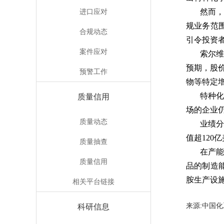
进口应对
然而，
规业务范围
合规动态
引令投资
案件应对
索尔维
预期，股
预警工作
物等特定
特种
质量信用
场的企业
质量动态
业绩分
值超12
质量抽查
在产能
质量信用
品的制造
胺生产设
相关平台链接
来源:中
科研信息