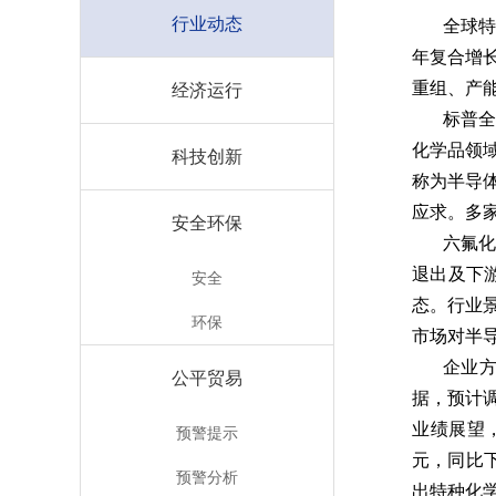
行业动态
全球特
年复合增
重组、产
经济运行
标普全
化学品领
科技创新
称为半导
应求。多
安全环保
六氟
退出及下
安全
态。行业
环保
市场对半
企业方
公平贸易
据，预计调
业绩展望，
预警提示
元，同比下
预警分析
出特种化