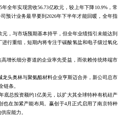
全年实现营收56.73亿欧元，较上年下降10.9%，常
公司预计业务最早要到2026年下半年才能回暖，全年指
19亿欧元，与市场预期基本持平，但全年业绩指引未能达到
工厂进行重组，短期内将专注于碳酸氢盐和电子级过氧化
焦高增长细分赛道的企业率先受益，而依赖传统终端市
氯碱龙头奥林与聚氨酯材料企业亨斯迈合并，新公司总市
全链条。
7年底总投资额约1亿美元，以扩大其全球特种有机硅产
创也在加紧产能布局。赢创于4月正式启用了南京特种
的供应能力。