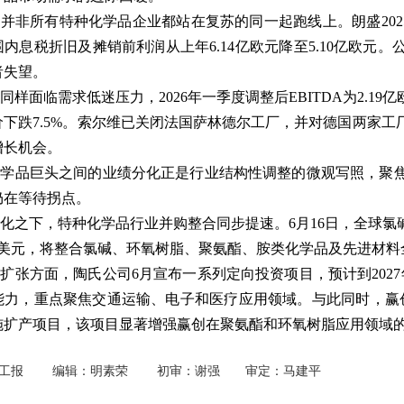
并非所有特种化学品企业都站在复苏的同一起跑线上。朗盛2025年
内息税折旧及摊销前利润从上年6.14亿欧元降至5.10亿欧元。
者失望。
同样面临需求低迷压力，2026年一季度调整后EBITDA为2.
价下跌7.5%。索尔维已关闭法国萨林德尔工厂，并对德国两家
增长机会。
化学品巨头之间的业绩分化正是行业结构性调整的微观写照，聚
仍在等待拐点。
化之下，特种化学品行业并购整合同步提速。6月16日，全球
0亿美元，将整合氯碱、环氧树脂、聚氨酯、胺类化学品及先进材料
扩张方面，陶氏公司6月宣布一系列定向投资项目，预计到202
能力，重点聚焦交通运输、电子和医疗应用领域。与此同时，赢
施扩产项目，该项目显著增强赢创在聚氨酯和环氧树脂应用领域
国化工报 编辑：明素荣 初审：谢强 审定：马建平