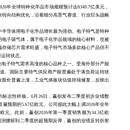
6年全球特种化学品市场规模预计达8349.7亿美元，
扩张转向结构优化，沿着细分高景气赛道、行业巨头战略
，其中半导体用电子化学品增长最为强劲。电子特气是特种
%的电子级气体，属于电子化学品领域的核心材料，也被
端存储芯片需求旺盛，电子特气市场多款核心产品供不
荷运转状态。
轮电子特气需求高涨的核心品种之一。受海外部分产能
道。国际主要特气供应商产能普遍处于满负荷运转状
业股价普遍上涨，工业气体板块估值持续修复，反映出
标志性样板。6月26日，赢创发布二季度初步业绩数
普遍预期的5.67亿欧元。公司据此大幅上调2026年全年
亿欧元。此前，赢创2026年第一季度销售额为34.3亿欧
度的利润腰斩到二季度的超预期反弹，赢创的业绩反转折射